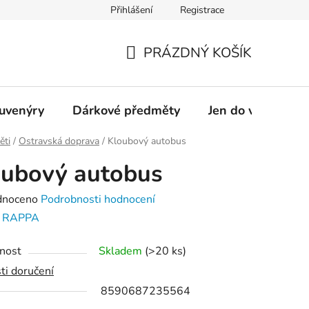
Přihlášení
Registrace
OSTRAVAINFO!!!
Přístupnost
PRÁZDNÝ KOŠÍK
NÁKUPNÍ
KOŠÍK
suvenýry
Dárkové předměty
Jen do vyprodání
ěti
/
Ostravská doprava
/
Kloubový autobus
oubový autobus
né
dnoceno
Podrobnosti hodnocení
ení
:
RAPPA
tu
nost
Skladem
(
>20 ks
)
ti doručení
8590687235564