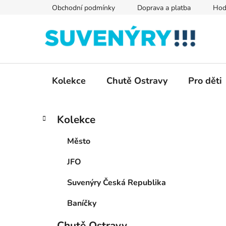
Přejít
Obchodní podmínky
Doprava a platba
Hod
na
obsah
Kolekce
Chutě Ostravy
Pro děti
P
K
Přeskočit
Kolekce
a
kategorie
o
t
s
Město
e
t
g
JFO
r
o
a
r
Suvenýry Česká Republika
i
n
e
n
Baníčky
í
Chutě Ostravy