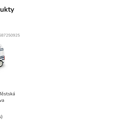
ukty
687250925
Městská
va
s
)