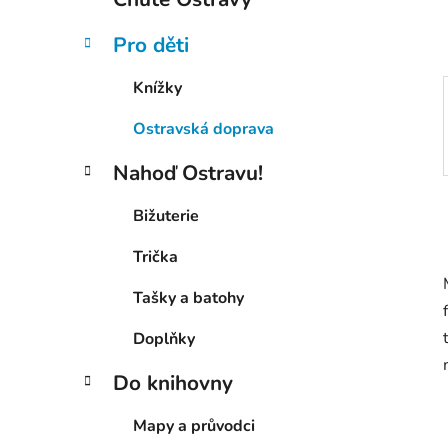
p
a
Pro děti
n
e
Knížky
l
Ostravská doprava
Nahoď Ostravu!
Bižuterie
Trička
Tašky a batohy
Doplňky
Do knihovny
Mapy a průvodci