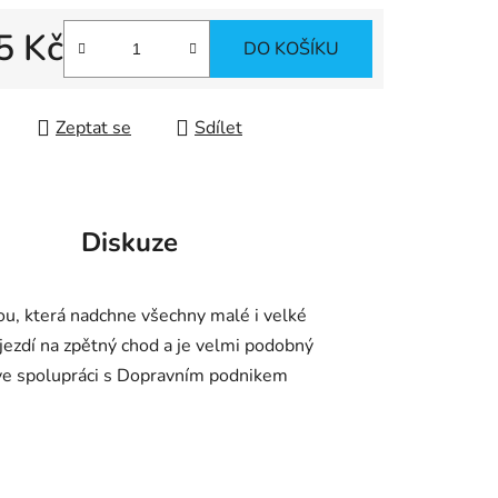
ek.
5 Kč
DO KOŠÍKU
 cena:
Zeptat se
Sdílet
Diskuze
u, která nadchne všechny malé i velké
jezdí na zpětný chod a je velmi podobný
a ve spolupráci s Dopravním podnikem