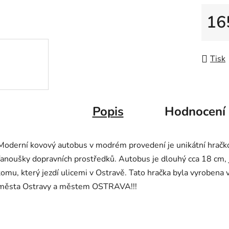
5
hvězdič
16
Měrná
Tisk
Popis
Hodnocení
Moderní kovový autobus v modrém provedení je unikátní hračko
fanoušky dopravních prostředků. Autobus je dlouhý cca 18 cm, 
tomu, který jezdí ulicemi v Ostravě. Tato hračka byla vyroben
města Ostravy a městem OSTRAVA!!!