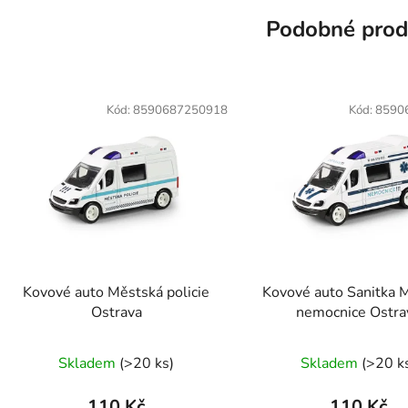
Podobné prod
Kód:
8590687250918
Kód:
8590
Kovové auto Městská policie
Kovové auto Sanitka 
Ostrava
nemocnice Ostra
Skladem
(
>20 ks
)
Skladem
(
>20 k
110 Kč
110 Kč