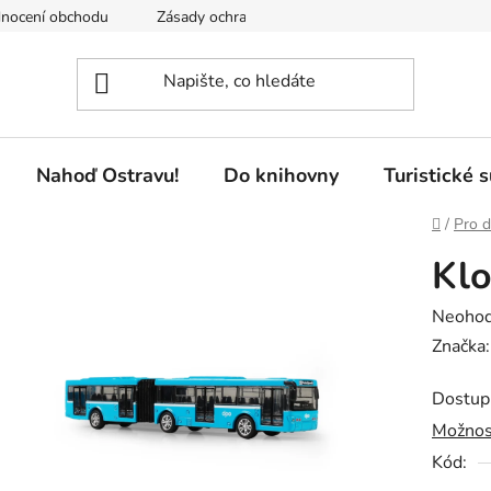
nocení obchodu
Zásady ochrany osobních údajů
Pobočky 
Nahoď Ostravu!
Do knihovny
Turistické 
Domů
/
Pro d
Kl
Průměr
Neoho
hodnoc
Značka
produk
Dostup
je
Možnos
0,0
Kód:
z