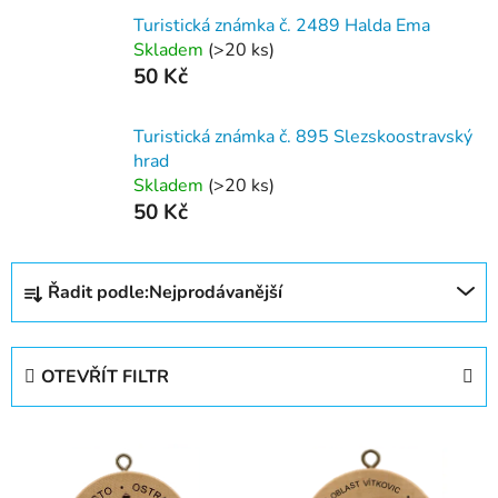
Turistická známka č. 2489 Halda Ema
Skladem
(
>20 ks
)
50 Kč
Turistická známka č. 895 Slezskoostravský
hrad
Skladem
(
>20 ks
)
50 Kč
Ř
Řadit podle:
Nejprodávanější
a
z
e
OTEVŘÍT FILTR
n
í
V
p
ý
r