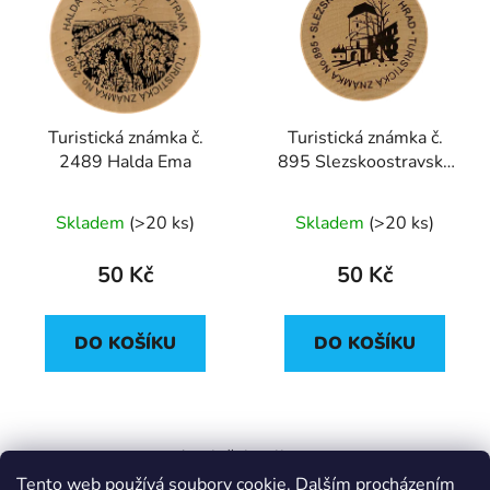
Turistická známka č.
Turistická známka č.
2489 Halda Ema
895 Slezskoostravský
hrad
Skladem
(
>20 ks
)
Skladem
(
>20 ks
)
50 Kč
50 Kč
DO KOŠÍKU
DO KOŠÍKU
4
položek celkem
O
Tento web používá soubory cookie. Dalším procházením