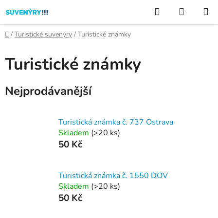
Přejít
Hledat
NÁKUP
na
KOŠÍK
obsah
Domů
/
Turistické suvenýry
/
Turistické známky
Turistické známky
Nejprodávanější
Turistická známka č. 737 Ostrava
Skladem
(
>20 ks
)
50 Kč
Turistická známka č. 1550 DOV
Skladem
(
>20 ks
)
50 Kč