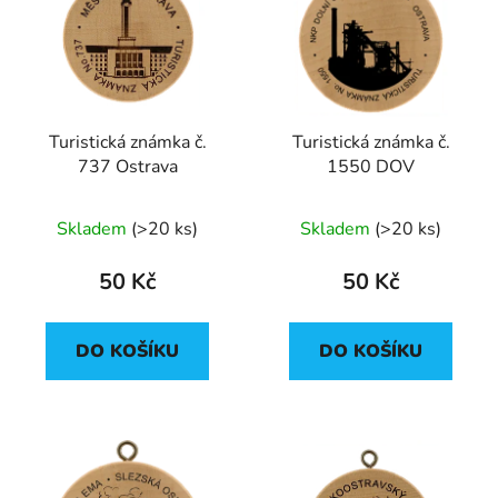
p
o
i
d
s
u
p
k
r
t
Turistická známka č.
Turistická známka č.
o
ů
737 Ostrava
1550 DOV
d
u
Průměrné
Skladem
(
>20 ks
)
Skladem
(
>20 ks
)
k
hodnocení
t
produktu
50 Kč
50 Kč
ů
je
5,0
DO KOŠÍKU
DO KOŠÍKU
z
5
hvězdiček.