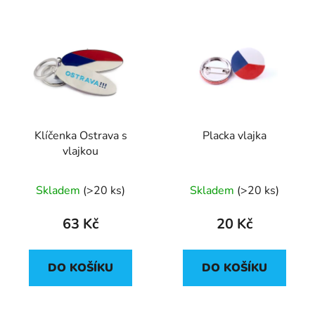
Klíčenka Ostrava s
Placka vlajka
vlajkou
Průměrné
Průměrné
Skladem
(
>20 ks
)
Skladem
(
>20 ks
)
hodnocení
hodnocení
produktu
produktu
63 Kč
20 Kč
je
je
5,0
5,0
DO KOŠÍKU
DO KOŠÍKU
z
z
5
5
hvězdiček.
hvězdiček.