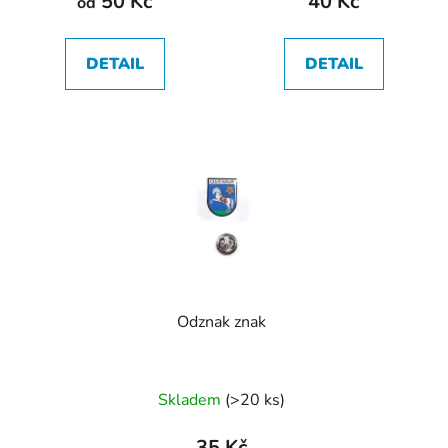
50 Kč
40 Kč
od
je
5,0
DETAIL
DETAIL
z
5
hvězdiček.
Odznak znak
Průměrné
Skladem
(
>20 ks
)
hodnocení
produktu
35 Kč