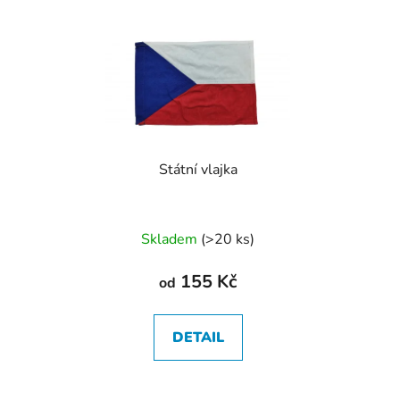
Státní vlajka
Průměrné
Skladem
(
>20 ks
)
hodnocení
produktu
155 Kč
od
je
5,0
DETAIL
z
5
hvězdiček.