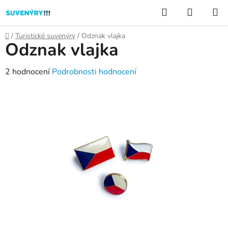
Přejít
Hledat
NÁKUP
na
KOŠÍK
obsah
Domů
/
Turistické suvenýry
/
Odznak vlajka
Odznak vlajka
Průměrné
2 hodnocení
Podrobnosti hodnocení
hodnocení
produktu
je
5,0
z
5
hvězdiček.