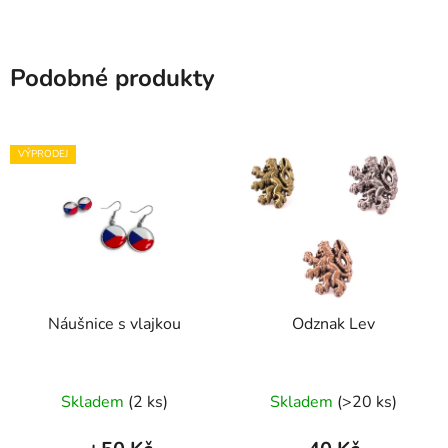
Podobné produkty
VÝPRODEJ
Náušnice s vlajkou
Odznak Lev
Průměrné
Skladem
(
2 ks
)
Skladem
(
>20 ks
)
hodnocení
produktu