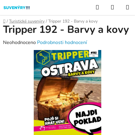
Přejít
Hledat
NÁKUP
na
KOŠÍK
obsah
Domů
/
Turistické suvenýry
/
Tripper 192 - Barvy a kovy
Tripper 192 - Barvy a kovy
Průměrné
Neohodnoceno
Podrobnosti hodnocení
hodnocení
produktu
je
0,0
z
5
hvězdiček.