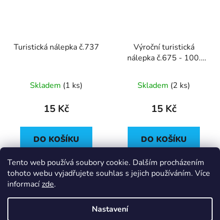
Turistická nálepka č.737
Výroční turistická
nálepka č.675 - 100.
výročí vzniku ČSR
Skladem
(
1 ks
)
Skladem
(
2 ks
)
15 Kč
15 Kč
DO KOŠÍKU
DO KOŠÍKU
Tento web používá soubory cookie. Dalším procházením
tohoto webu vyjadřujete souhlas s jejich používáním. Více
Z
informací
zde
.
á
Moje objednávka
p
Nastavení
a