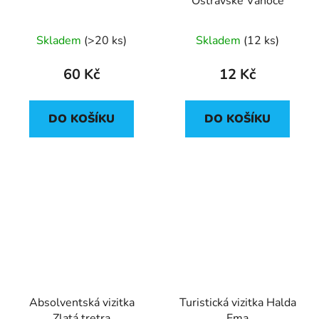
Ostravské Vánoce
Průměrné
Skladem
(
>20 ks
)
Skladem
(
12 ks
)
hodnocení
produktu
60 Kč
12 Kč
je
5,0
DO KOŠÍKU
DO KOŠÍKU
z
5
hvězdiček.
Absolventská vizitka
Turistická vizitka Halda
Zlatá tretra
Ema