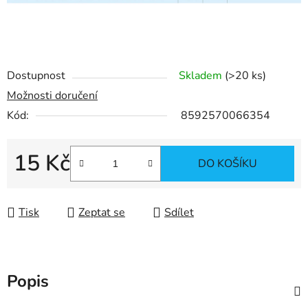
Dostupnost
Skladem
(
>20 ks
)
Možnosti doručení
Kód:
8592570066354
15 Kč
DO KOŠÍKU
Měrná cena:
Tisk
Zeptat se
Sdílet
Popis