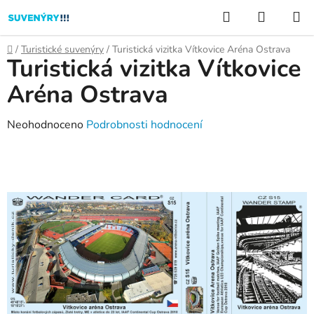
Přejít
Hledat
NÁKUP
na
KOŠÍK
obsah
Domů
/
Turistické suvenýry
/
Turistická vizitka Vítkovice Aréna Ostrava
Turistická vizitka Vítkovice
Aréna Ostrava
Průměrné
Neohodnoceno
Podrobnosti hodnocení
hodnocení
produktu
je
0,0
z
5
hvězdiček.