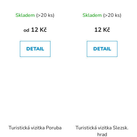
Průměrné
Skladem
(
>20 ks
)
Skladem
(
>20 ks
)
hodnocení
produktu
12 Kč
12 Kč
od
je
5,0
DETAIL
DETAIL
z
5
hvězdiček.
Turistická vizitka Poruba
Turistická vizitka Slezsk.
hrad