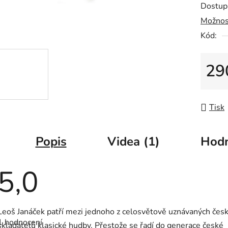
5,0
Dostup
z
Možnos
5
Kód:
hvězdič
29
Měrná
Tisk
Popis
Videa (1)
Hodn
5,0
Průměrné
Leoš Janáček patří mezi jednoho z celosvětově uznávaných čes
hodnocení
1 hodnocení
produktu
skladatelů klasické hudby. Přestože se řadí do generace české