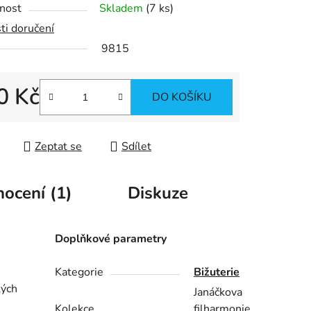
nost
Skladem
(
7 ks
)
ti doručení
9815
ek.
0 Kč
DO KOŠÍKU
 cena:
Zeptat se
Sdílet
ocení (1)
Diskuze
Doplňkové parametry
Kategorie
Bižuterie
kých
Janáčkova
Kolekce
filharmonie