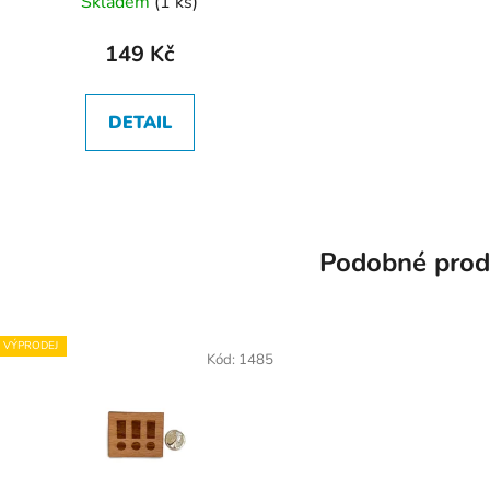
Skladem
(
1 ks
)
hodnocení
produktu
149 Kč
je
5,0
DETAIL
z
5
hvězdiček.
Podobné prod
VÝPRODEJ
Kód:
1485