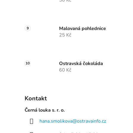
50 Kč
Malovaná pohlednice
25 Kč
Ostravská čokoláda
60 Kč
Kontakt
Černá louka s. r. o.
hana.smolikova
@
ostravainfo.cz