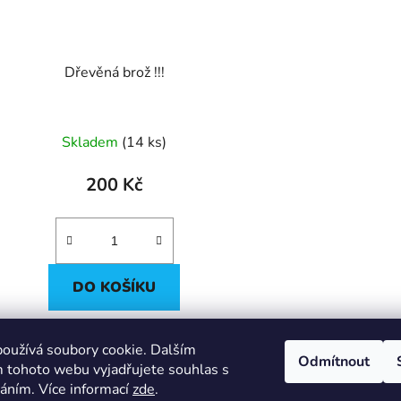
Dřevěná brož !!!
Průměrné
Skladem
(
14 ks
)
hodnocení
produktu
200 Kč
je
5,0
z
5
DO KOŠÍKU
hvězdiček.
oužívá soubory cookie. Dalším
Odmítnout
 tohoto webu vyjadřujete souhlas s
váním. Více informací
zde
.
Moje objednávka