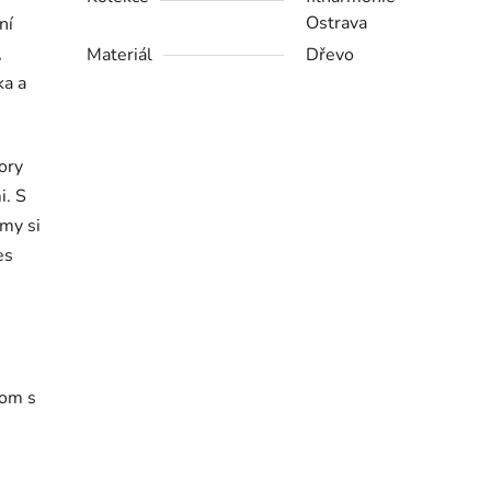
Ostrava
ní
,
Materiál
Dřevo
ka a
ory
i. S
jmy si
es
nom s