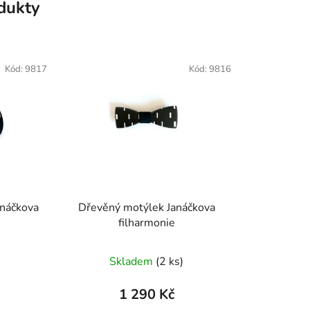
odukty
Kód:
9817
Kód:
9816
anáčkova
Dřevěný motýlek Janáčkova
filharmonie
né
Skladem
(
2 ks
)
ení
tu
1 290 Kč