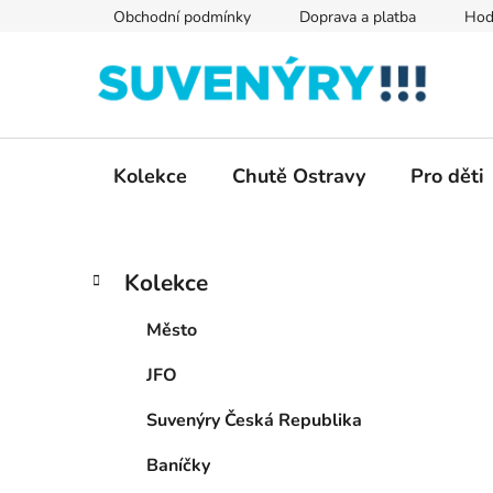
Přejít
Obchodní podmínky
Doprava a platba
Hod
na
obsah
Kolekce
Chutě Ostravy
Pro děti
P
K
Přeskočit
Kolekce
a
kategorie
o
t
s
Město
e
t
g
JFO
r
o
a
r
Suvenýry Česká Republika
i
n
e
n
Baníčky