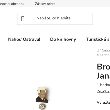
nocení obchodu
Zásady ochrany osobních údajů
Pobočky 
Nahoď Ostravu!
Do knihovny
Turistické 
Domů
/
Naho
filharmo
Bro
Jan
Průměr
1 hodn
hodnoc
Značka
produk
Vyražte
je