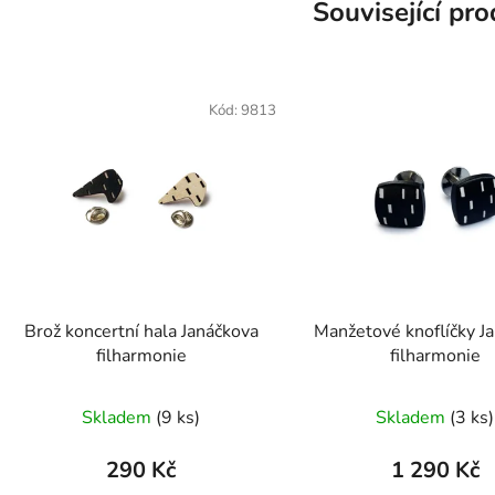
Související pr
Kód:
9813
Brož koncertní hala Janáčkova
Manžetové knoflíčky J
filharmonie
filharmonie
Průměrné
Průměr
Skladem
(
9 ks
)
Skladem
(
3 ks
)
hodnocení
hodnoc
produktu
produk
290 Kč
1 290 Kč
je
je