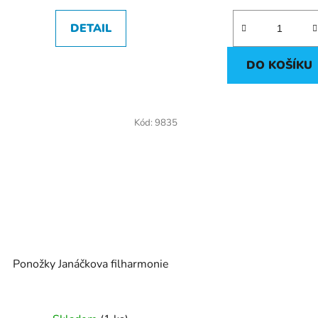
5,0
5,0
DETAIL
z
z
5
5
DO KOŠÍKU
hvězdiček.
hvězdič
Kód:
9835
Ponožky Janáčkova filharmonie
Průměrné