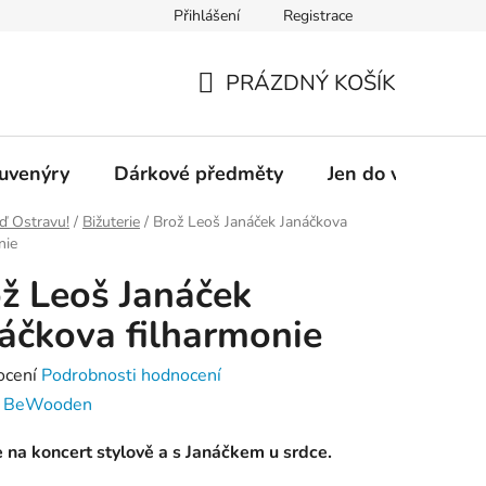
Přihlášení
Registrace
OSTRAVAINFO!!!
Přístupnost
PRÁZDNÝ KOŠÍK
NÁKUPNÍ
KOŠÍK
suvenýry
Dárkové předměty
Jen do vyprodání
ď Ostravu!
/
Bižuterie
/
Brož Leoš Janáček Janáčkova
nie
ž Leoš Janáček
áčkova filharmonie
né
ocení
Podrobnosti hodnocení
ení
:
BeWooden
tu
 na koncert stylově a s Janáčkem u srdce.