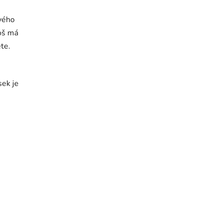
vého
eoš má
te.
sek je