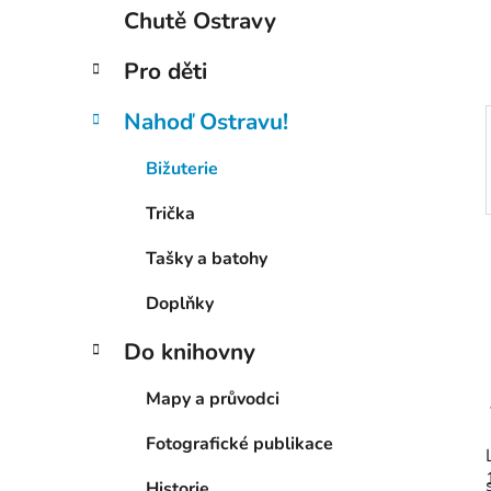
í
Chutě Ostravy
p
a
Pro děti
n
e
Nahoď Ostravu!
l
Bižuterie
Trička
Tašky a batohy
Doplňky
Do knihovny
Mapy a průvodci
Fotografické publikace
Historie