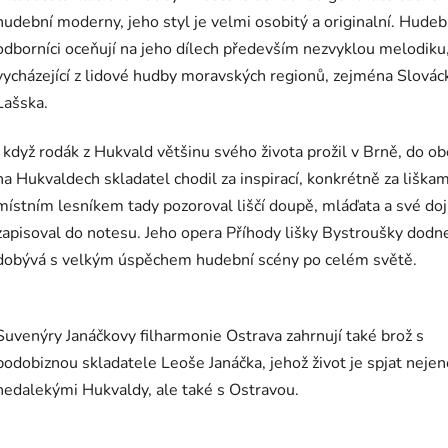
je
hudební moderny, jeho styl je velmi osobitý a originalní. Hudeb
5,0
z
odborníci oceňují na jeho dílech především nezvyklou melodiku
5
hvězdiček.
vycházející z lidové hudby moravských regionů, zejména Slovác
Lašska.
I když rodák z Hukvald většinu svého života prožil v Brně, do ob
na Hukvaldech skladatel chodil za inspirací, konkrétně za liškam
místním lesníkem tady pozoroval liščí doupě, mláďata a své do
zapisoval do notesu. Jeho opera Příhody lišky Bystroušky dodn
dobývá s velkým úspěchem hudební scény po celém světě.
Suvenýry Janáčkovy filharmonie Ostrava zahrnují také brož s
podobiznou skladatele Leoše Janáčka, jehož život je spjat neje
nedalekými Hukvaldy, ale také s Ostravou.