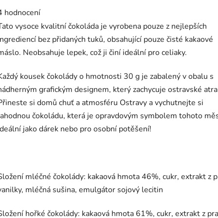
hodnocení
4 hodnocení
produktu
je
Tato vysoce kvalitní čokoláda je vyrobena pouze z nejlepších
5,0
z
ingrediencí bez přidaných tuků, obsahující pouze čisté kakaové
5
máslo. Neobsahuje lepek, což ji činí ideální pro celiaky.
hvězdiček.
Každý kousek čokolády o hmotnosti 30 g je zabalený v obalu s
nádherným grafickým designem, který zachycuje ostravské atra
Přineste si domů chuť a atmosféru Ostravy a vychutnejte si
lahodnou čokoládu, která je opravdovým symbolem tohoto měs
Ideální jako dárek nebo pro osobní potěšení!
Složení mléčné čokolády: kakaová hmota 46%, cukr, extrakt z 
vanilky, mléčná sušina, emulgátor sojový lecitin
Složení hořké čokolády: kakaová hmota 61%, cukr, extrakt z pr