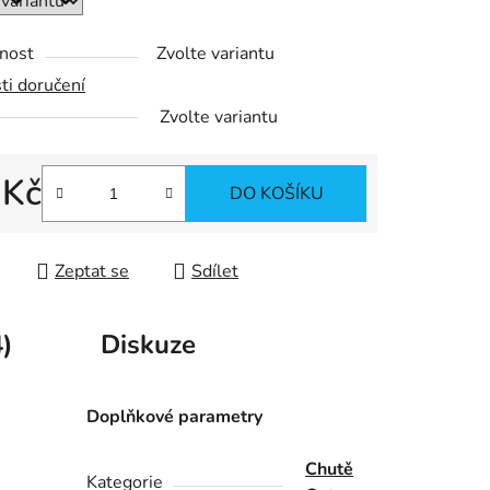
ek.
nost
Zvolte variantu
ti doručení
Zvolte variantu
 Kč
DO KOŠÍKU
 cena:
Zeptat se
Sdílet
)
Diskuze
Doplňkové parametry
Chutě
Kategorie