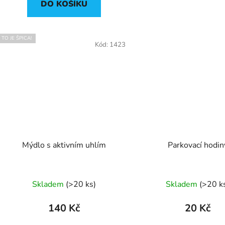
DO KOŠÍKU
hvězdič
TO JE ŠPICA!
Kód:
1423
Mýdlo s aktivním uhlím
Parkovací hodin
Průměrné
Skladem
(
>20 ks
)
Skladem
(
>20 k
hodnocení
produktu
140 Kč
20 Kč
je