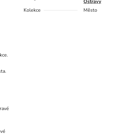
Ostravy
Kolekce
Město
kce.
ta.
pravé
avé