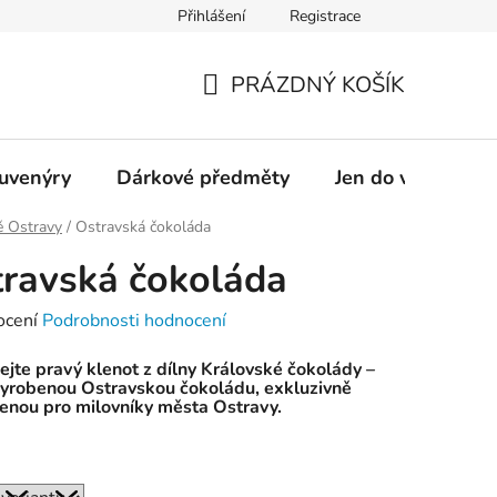
Přihlášení
Registrace
OSTRAVAINFO!!!
Přístupnost
PRÁZDNÝ KOŠÍK
NÁKUPNÍ
KOŠÍK
suvenýry
Dárkové předměty
Jen do vyprodání
ě Ostravy
/
Ostravská čokoláda
ravská čokoláda
né
ocení
Podrobnosti hodnocení
ení
jte pravý klenot z dílny Královské čokolády –
tu
vyrobenou Ostravskou čokoládu, exkluzivně
enou pro milovníky města Ostravy.