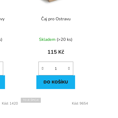
avy
Čaj pro Ostravu
né
s
)
Skladem
(
>20 ks
)
ení
tu
115 Kč
DO KOŠÍKU
ek.
TO JE ŠPICA!
Kód:
1420
Kód:
9654