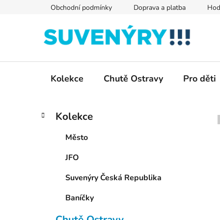
Přejít
Obchodní podmínky
Doprava a platba
Hod
na
obsah
Kolekce
Chutě Ostravy
Pro děti
P
K
Přeskočit
Kolekce
a
kategorie
o
t
s
Město
e
t
g
JFO
r
o
a
r
Suvenýry Česká Republika
i
n
e
n
Baníčky
í
Chutě Ostravy