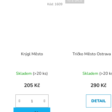
TO JE ŠPICA!
Kód:
1609
Krýgl Město
Tričko Město Ostrava
Průměr
Skladem
(
>20 ks
)
Skladem
(
>20 k
hodnoc
produk
205 Kč
290 Kč
je
5,0
DETAIL
z
5