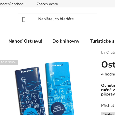
nocení obchodu
Zásady ochrany osobních údajů
Pobočky 
Nahoď Ostravu!
Do knihovny
Turistické 
Domů
/
Chut
Ost
TO JE ŠPICA!
Průměr
4 hodn
hodnoc
Ochutne
produk
ručně 
připrav
je
5,0
Příchuť
z