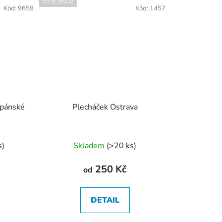
TO JE ŠPICA!
Kód:
9659
Kód:
1457
 pánské
Plecháček Ostrava
né
s
)
Skladem
(
>20 ks
)
ení
tu
250 Kč
od
DETAIL