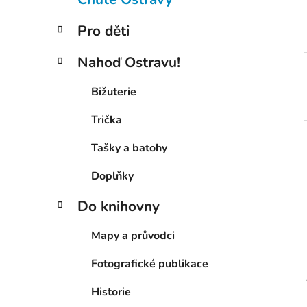
p
a
Pro děti
n
e
Nahoď Ostravu!
l
Bižuterie
Trička
Tašky a batohy
Doplňky
Do knihovny
Mapy a průvodci
Fotografické publikace
Historie