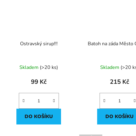
Ostravský sirup!!!
Batoh na záda Město 
Průměrné
Skladem
(
>20 ks
)
Skladem
(
>20 k
hodnocení
produktu
99 Kč
215 Kč
je
5,0
z
5
DO KOŠÍKU
DO KOŠÍKU
hvězdiček.