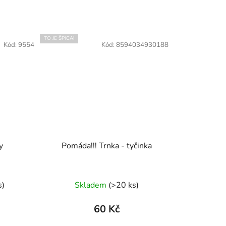
ek.
TO JE ŠPICA!
Kód:
9554
Kód:
8594034930188
y
Pomáda!!! Trnka - tyčinka
s
)
Skladem
(
>20 ks
)
60 Kč