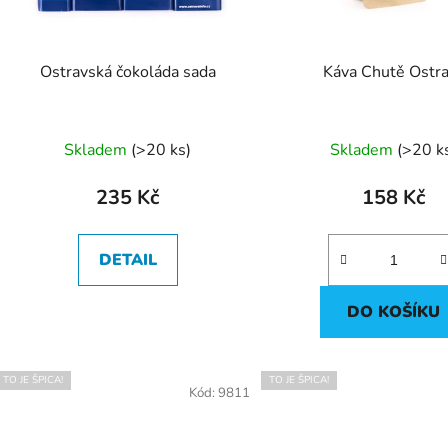
Ostravská čokoláda sada
Káva Chutě Ostr
Průměrné
Průměr
Skladem
(
>20 ks
)
Skladem
(
>20 k
hodnocení
hodnoc
produktu
produk
235 Kč
158 Kč
je
je
5,0
5,0
DETAIL
z
z
5
5
DO KOŠÍKU
hvězdiček.
hvězdič
TO JE ŠPICA!
TO JE ŠPICA!
Kód:
9811