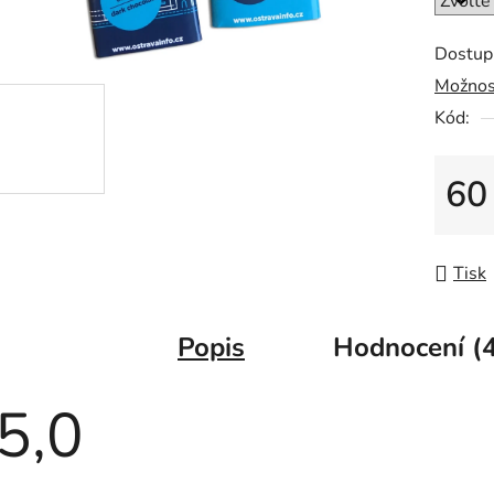
5
hvězdič
Dostup
Možnos
Kód:
60
Měrná
Tisk
Popis
Hodnocení (4
5,0
Průměrné