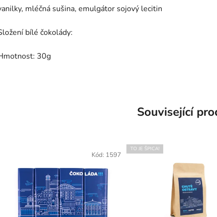
vanilky, mléčná sušina, emulgátor sojový lecitin
Složení bílé čokolády:
Hmotnost: 30g
Související pr
TO JE ŠPICA!
Kód:
1597