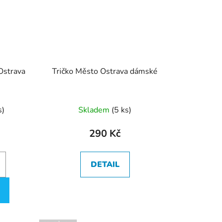
Ostrava
Tričko Město Ostrava dámské
Průměrné
s
)
Skladem
(
5 ks
)
hodnocení
produktu
290 Kč
je
5,0
DETAIL
z
5
hvězdiček.