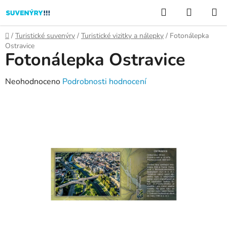
Přejít
Hledat
NÁKUP
na
KOŠÍK
obsah
Domů
/
Turistické suvenýry
/
Turistické vizitky a nálepky
/
Fotonálepka
Ostravice
Fotonálepka Ostravice
Průměrné
Neohodnoceno
Podrobnosti hodnocení
hodnocení
produktu
je
0,0
z
5
hvězdiček.