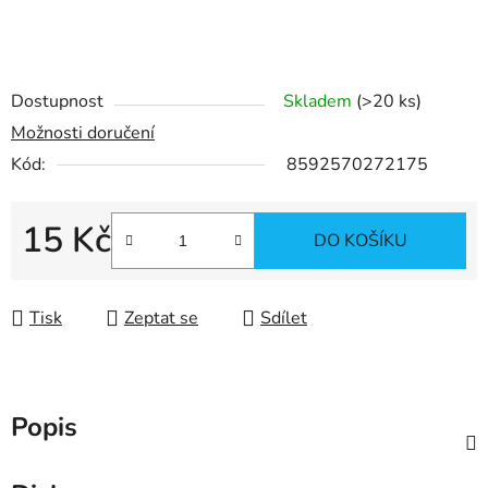
Dostupnost
Skladem
(
>20 ks
)
Možnosti doručení
Kód:
8592570272175
15 Kč
DO KOŠÍKU
Měrná cena:
Tisk
Zeptat se
Sdílet
Popis