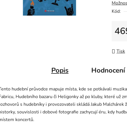
Možnos
z
5
Kód:
hvězdič
46
Měrná
Tisk
Popis
Hodnocení
Tento hudební průvodce mapuje místa, kde se potkávali muzikan
Fabricu, Hudebního bazaru či Heligonky až po kluby, které už 
rozhovorů s hudebníky i provozovateli skládá Jakub Malchárek ž
historky, souvislosti i dobové fotografie zachycují éru, kdy hu
místem koncertů.