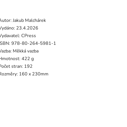
Autor: Jakub Malchárek
Vydáno: 23.4.2026
Vydavatel: CPress
ISBN:
978-80-264-5981-1
Vazba: Měkká vazba
Hmotnost: 422 g
Počet stran: 192
Rozměry:
160 x 230
mm