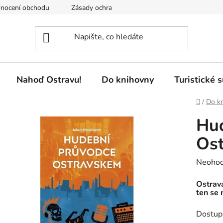
nocení obchodu
Zásady ochrany osobních údajů
Pobočky 
Nahoď Ostravu!
Do knihovny
Turistické 
Domů
/
Do k
Hud
Os
Průměr
Neoho
hodnoc
Ostrava
produk
ten se 
je
Dostup
0,0