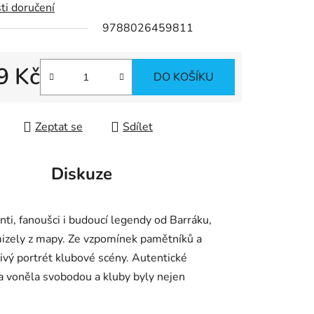
ti doručení
9788026459811
ek.
9 Kč
DO KOŠÍKU
 cena:
Zeptat se
Sdílet
Diskuze
ti, fanoušci i budoucí legendy od Barráku,
zmizely z mapy. Ze vzpomínek pamětníků a
ivý portrét klubové scény. Autentické
dba voněla svobodou a kluby byly nejen