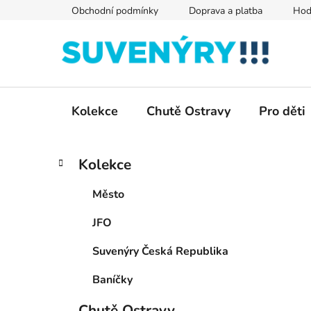
Přejít
Obchodní podmínky
Doprava a platba
Hod
na
obsah
Kolekce
Chutě Ostravy
Pro děti
P
K
Přeskočit
Kolekce
a
kategorie
o
t
s
Město
e
t
g
JFO
r
o
a
r
Suvenýry Česká Republika
i
n
e
n
Baníčky
í
Chutě Ostravy