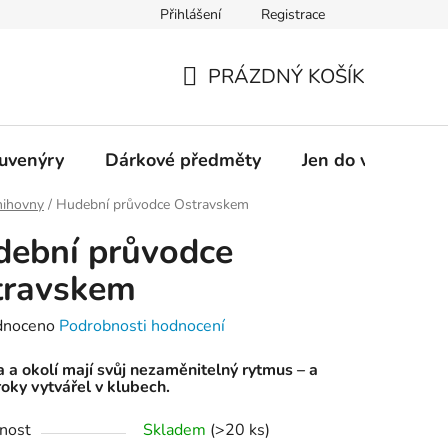
Přihlášení
Registrace
OSTRAVAINFO!!!
Přístupnost
PRÁZDNÝ KOŠÍK
NÁKUPNÍ
KOŠÍK
suvenýry
Dárkové předměty
Jen do vyprodání
nihovny
/
Hudební průvodce Ostravskem
ební průvodce
travskem
né
dnoceno
Podrobnosti hodnocení
ení
 a okolí mají svůj nezaměnitelný rytmus – a
tu
roky vytvářel v klubech.
nost
Skladem
(
>20 ks
)