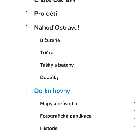
p
a
Pro děti
n
e
Nahoď Ostravu!
l
Bižuterie
Trička
Tašky a batohy
Doplňky
Do knihovny
Mapy a průvodci
Fotografické publikace
Historie