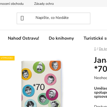
nocení obchodu
Zásady ochrany osobních údajů
Pobočky 
Nahoď Ostravu!
Do knihovny
Turistické 
Domů
/
Do k
Jan
VÝPRODEJ
*7
Průměr
Neoho
hodnoc
Uměleck
produk
spolupr
spisov
je
0,0
Dostup