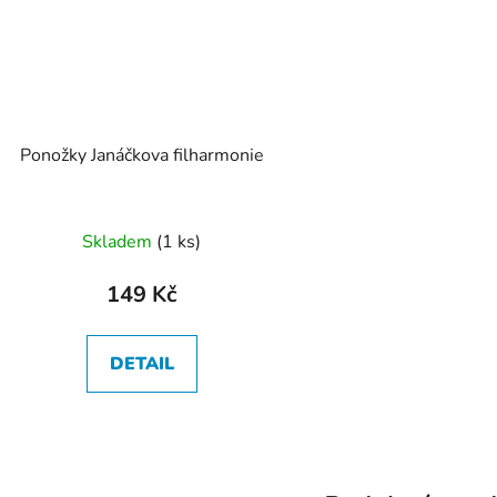
Ponožky Janáčkova filharmonie
Průměrné
Skladem
(
1 ks
)
hodnocení
produktu
149 Kč
je
5,0
DETAIL
z
5
hvězdiček.