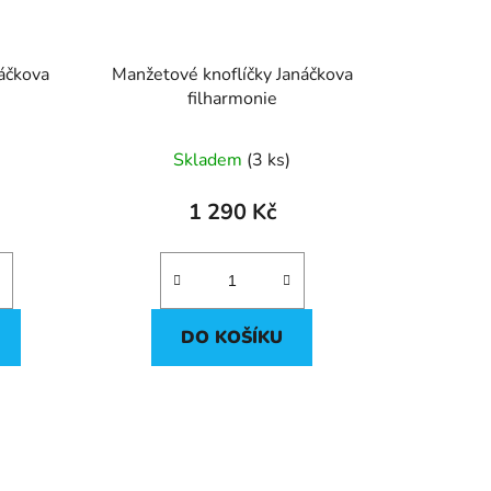
áčkova
Manžetové knoflíčky Janáčkova
filharmonie
Průměrné
Skladem
(
3 ks
)
hodnocení
produktu
1 290 Kč
je
5,0
z
5
DO KOŠÍKU
hvězdiček.