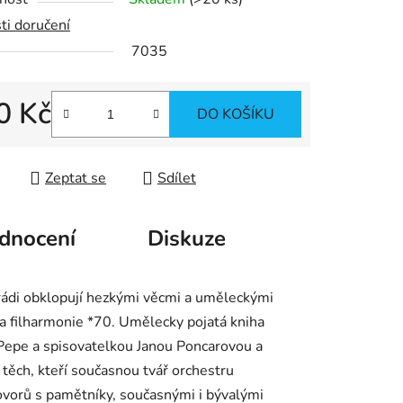
ti doručení
7035
ek.
0 Kč
DO KOŠÍKU
 cena:
Zeptat se
Sdílet
dnocení
Diskuze
ádi obklopují hezkými věcmi a uměleckými
a filharmonie *70. Umělecky pojatá kniha
 Pepe a spisovatelkou Janou Poncarovou a
 těch, kteří současnou tvář orchestru
hovorů s pamětníky, současnými i bývalými