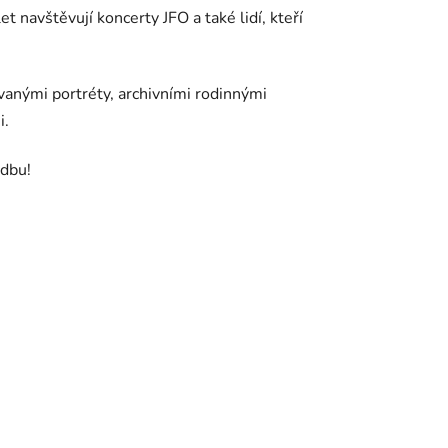
t navštěvují koncerty JFO a také lidí, kteří
ovanými portréty, archivními rodinnými
i.
udbu!