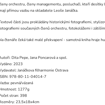
členy orchestru, členy managementu, posluchači, kteří desítky le
mají přímou vazbu na skladatele Leoše Janáčka.
Textové části jsou prokládány historickými fotografiemi, styliz
fotografiemi současných členů orchestru, fotokolážemi i zátiším
Na čtenáře čeká také malé překvapení - samotná kniha hraje h
Autoři: Dita Pepe, Jana Poncarová a spol.
Vydáno: 2023
Vydavatel: Janáčkova filharmonie Ostrava
ISBN:
978-80-11-04014-7
Vazba: pevná/vázaná
Hmotnost: 1277g
Počet stran: 398
Rozměry: 23,5x18x4cm