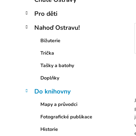
p
a
Pro děti
n
e
Nahoď Ostravu!
l
Bižuterie
Trička
Tašky a batohy
Doplňky
Do knihovny
Mapy a průvodci
Fotografické publikace
Historie