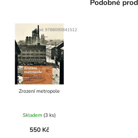
Podobné prod
Kód:
9788090841512
Zrození metropole
Průměrné
Skladem
(
3 ks
)
hodnocení
produktu
550 Kč
je