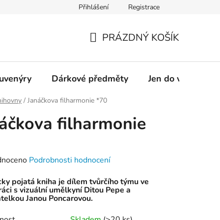
Přihlášení
Registrace
OSTRAVAINFO!!!
Přístupnost
PRÁZDNÝ KOŠÍK
NÁKUPNÍ
KOŠÍK
suvenýry
Dárkové předměty
Jen do vyprodání
nihovny
/
Janáčkova filharmonie *70
áčkova filharmonie
0
né
dnoceno
Podrobnosti hodnocení
ení
y pojatá kniha je dílem tvůrčího týmu ve
tu
áci s vizuální umělkyní Ditou Pepe a
atelkou Janou Poncarovou.
nost
Skladem
(
>20 ks
)