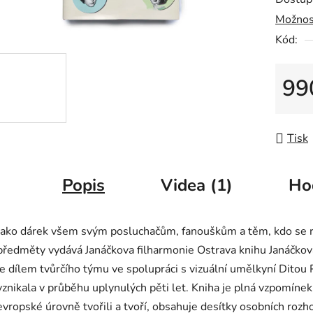
z
Možnos
5
Kód:
hvězdič
99
Měrná
Tisk
Popis
Videa (1)
Ho
Jako dárek všem svým posluchačům, fanouškům a těm, kdo se r
předměty vydává Janáčkova filharmonie Ostrava knihu Janáčkov
je dílem tvůrčího týmu ve spolupráci s vizuální umělkyní Ditou
vznikala v průběhu uplynulých pěti let. Kniha je plná vzpomínek
evropské úrovně tvořili a tvoří, obsahuje desítky osobních roz