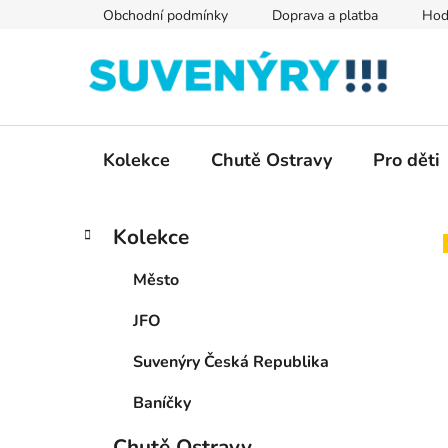
Přejít
Obchodní podmínky
Doprava a platba
Hod
na
obsah
Kolekce
Chutě Ostravy
Pro děti
P
K
Přeskočit
Kolekce
a
kategorie
o
t
s
Město
e
t
g
JFO
r
o
a
r
Suvenýry Česká Republika
i
n
e
n
Baníčky
í
Chutě Ostravy