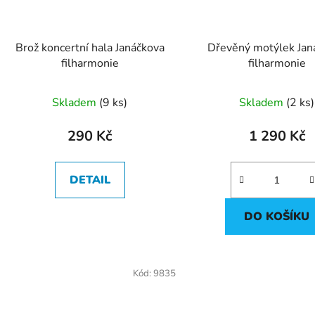
Brož koncertní hala Janáčkova
Dřevěný motýlek Jan
filharmonie
filharmonie
Průměrné
Skladem
(
9 ks
)
Skladem
(
2 ks
)
hodnocení
produktu
290 Kč
1 290 Kč
je
5,0
DETAIL
z
5
DO KOŠÍKU
hvězdiček.
Kód:
9835