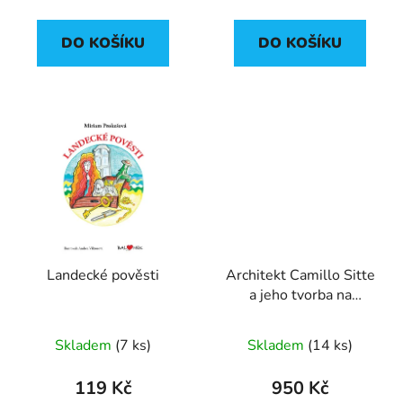
DO KOŠÍKU
DO KOŠÍKU
Landecké pověsti
Architekt Camillo Sitte
a jeho tvorba na
Ostravsku
Skladem
(
7 ks
)
Skladem
(
14 ks
)
119 Kč
950 Kč