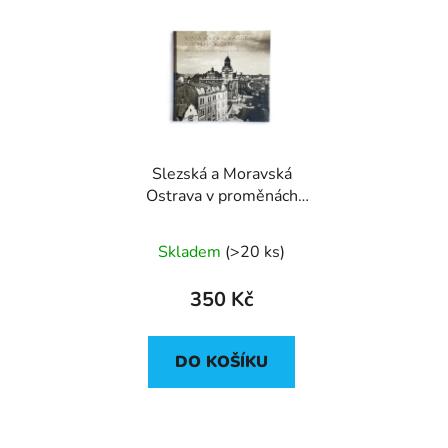
Slezská a Moravská
Ostrava v proměnách
času
Skladem
(
>20 ks
)
350 Kč
DO KOŠÍKU