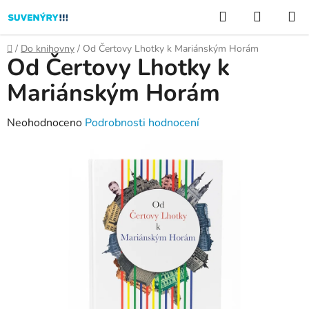
Přejít
Hledat
NÁKUP
na
KOŠÍK
obsah
Domů
/
Do knihovny
/
Od Čertovy Lhotky k Mariánským Horám
Od Čertovy Lhotky k
Mariánským Horám
Průměrné
Neohodnoceno
Podrobnosti hodnocení
hodnocení
produktu
je
0,0
z
5
hvězdiček.