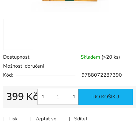
Dostupnost
Skladem
(
>20 ks
)
Možnosti doručení
Kód:
9788072287390
399 Kč
DO KOŠÍKU
Měrná cena:
Tisk
Zeptat se
Sdílet