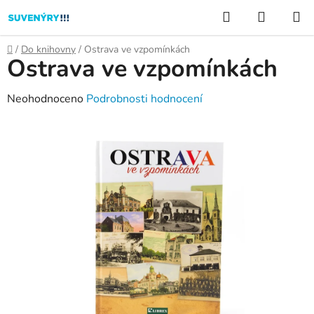
Přejít
Hledat
NÁKUP
na
KOŠÍK
obsah
Domů
/
Do knihovny
/
Ostrava ve vzpomínkách
Ostrava ve vzpomínkách
Průměrné
Neohodnoceno
Podrobnosti hodnocení
hodnocení
produktu
je
0,0
z
5
hvězdiček.