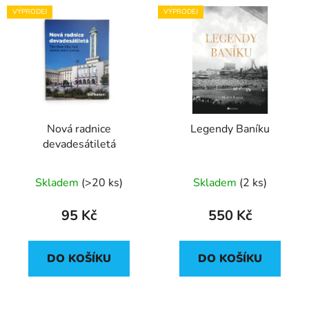
VÝPRODEJ
VÝPRODEJ
Nová radnice
Legendy Baníku
devadesátiletá
Skladem
(
>20 ks
)
Skladem
(
2 ks
)
95 Kč
550 Kč
DO KOŠÍKU
DO KOŠÍKU