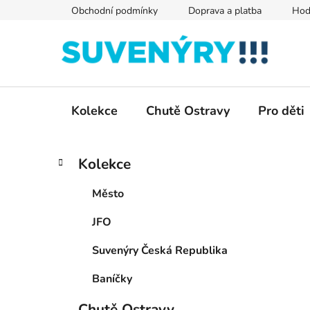
Přejít
Obchodní podmínky
Doprava a platba
Hod
na
obsah
Kolekce
Chutě Ostravy
Pro děti
P
K
Přeskočit
Kolekce
a
kategorie
o
t
s
Město
e
t
g
JFO
r
o
a
r
Suvenýry Česká Republika
i
n
e
n
Baníčky
í
Chutě Ostravy