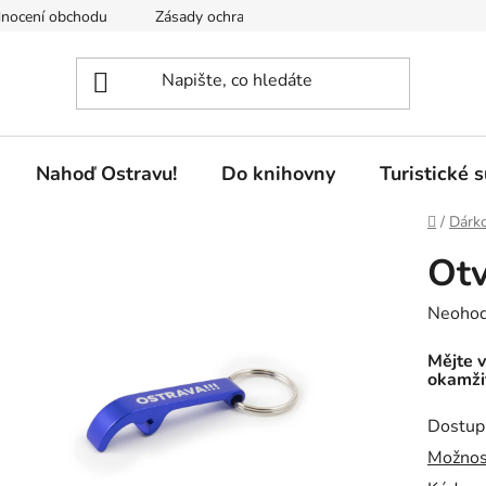
nocení obchodu
Zásady ochrany osobních údajů
Pobočky 
Nahoď Ostravu!
Do knihovny
Turistické 
Domů
/
Dárk
Otv
Průměr
Neoho
hodnoc
Mějte v
produk
okamžit
je
Dostup
0,0
Možnos
z