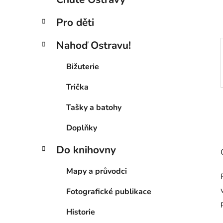
p
a
Pro děti
n
e
Nahoď Ostravu!
l
Bižuterie
Trička
Tašky a batohy
Doplňky
Do knihovny
Mapy a průvodci
Fotografické publikace
Historie