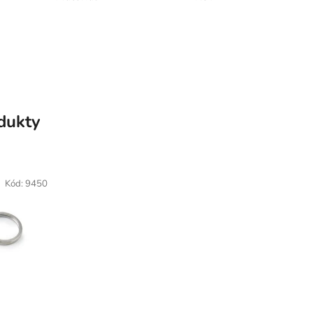
odukty
Kód:
9450