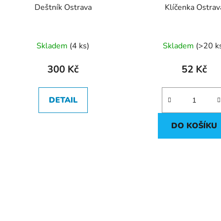
Deštník Ostrava
Klíčenka Ostrav
Průměr
Skladem
(
4 ks
)
Skladem
(
>20 k
hodnoc
produk
300 Kč
52 Kč
je
5,0
DETAIL
z
5
DO KOŠÍKU
hvězdič