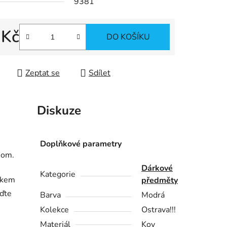
9381
ek.
 Kč
DO KOŠÍKU
 cena:
Zeptat se
Sdílet
Diskuze
Doplňkové parametry
nom.
Dárkové
Kategorie
rákem
předměty
uďte
Barva
Modrá
Kolekce
Ostrava!!!
Materiál
Kov