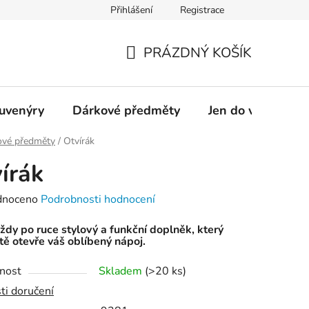
Přihlášení
Registrace
OSTRAVAINFO!!!
Přístupnost
PRÁZDNÝ KOŠÍK
NÁKUPNÍ
KOŠÍK
suvenýry
Dárkové předměty
Jen do vyprodání
ové předměty
/
Otvírák
írák
né
dnoceno
Podrobnosti hodnocení
ení
ždy po ruce stylový a funkční doplněk, který
tu
ě otevře váš oblíbený nápoj.
nost
Skladem
(
>20 ks
)
ti doručení