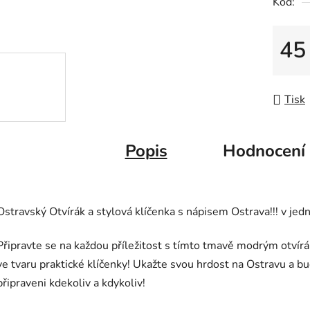
5
Kód:
hvězdič
45
Měrná
Tisk
Popis
Hodnocení
Ostravský Otvírák a stylová klíčenka s nápisem Ostrava!!! v jed
Připravte se na každou příležitost s tímto tmavě modrým otví
ve tvaru praktické klíčenky! Ukažte svou hrdost na Ostravu a b
připraveni kdekoliv a kdykoliv!