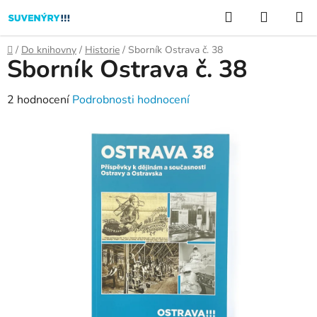
Přejít
Hledat
NÁKUP
na
KOŠÍK
obsah
Domů
/
Do knihovny
/
Historie
/
Sborník Ostrava č. 38
Sborník Ostrava č. 38
Průměrné
2 hodnocení
Podrobnosti hodnocení
hodnocení
produktu
je
5,0
z
5
hvězdiček.