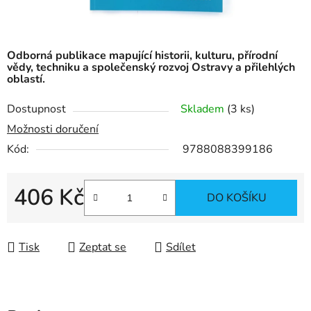
Odborná publikace mapující historii, kulturu, přírodní
vědy, techniku a společenský rozvoj Ostravy a přilehlých
oblastí.
Dostupnost
Skladem
(
3 ks
)
Možnosti doručení
Kód:
9788088399186
406 Kč
DO KOŠÍKU
Měrná cena:
Tisk
Zeptat se
Sdílet