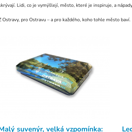
skrývají. Lidi, co je vymýšlejí, město, které je inspiruje, a nápad
Z Ostravy, pro Ostravu – a pro každého, koho tohle město baví.
V
ý
p
s
č
l
á
n
k
ů
Malý suvenýr, velká vzpomínka:
Le