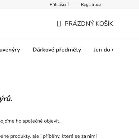
Přihlášení
Registrace
OSTRAVAINFO!!!
Přístupnost
PRÁZDNÝ KOŠÍK
NÁKUPNÍ
KOŠÍK
suvenýry
Dárkové předměty
Jen do vyprodání
ýrů.
pojďme ho společně objevit.
né produkty, ale i příběhy, které se za nimi