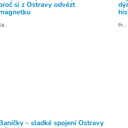
proč si z Ostravy odvézt
dý
magnetku
his
Kd...
Pr...
Baníčky – sladké spojení Ostravy