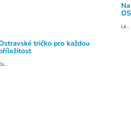
Na
OS
Lé...
Ostravské tričko pro každou
příležitost
Os...