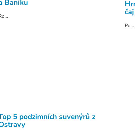
a Baníku
Hrn
ča
Ro...
Po...
Top 5 podzimních suvenýrů z
Ostravy