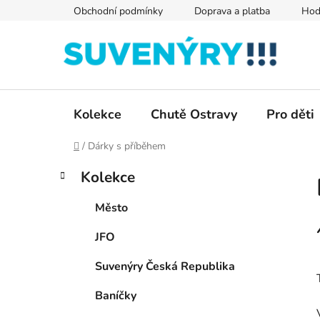
Přejít
Obchodní podmínky
Doprava a platba
Hod
na
obsah
Kolekce
Chutě Ostravy
Pro děti
Domů
/
Dárky s příběhem
P
K
Přeskočit
Kolekce
a
kategorie
o
t
s
Město
e
t
g
JFO
r
o
a
r
Suvenýry Česká Republika
i
n
e
n
Baníčky
í