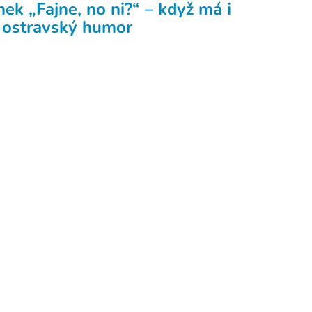
ek „Fajne, no ni?“ – když má i
j ostravský humor