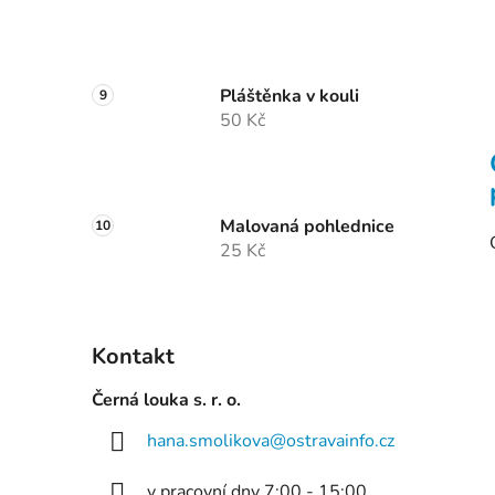
Pláštěnka v kouli
50 Kč
Malovaná pohlednice
25 Kč
Kontakt
Černá louka s. r. o.
hana.smolikova
@
ostravainfo.cz
v pracovní dny 7:00 - 15:00