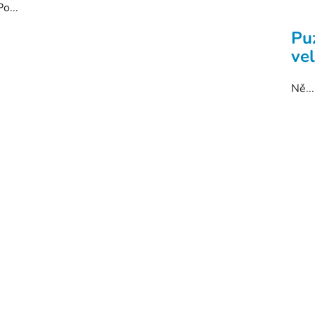
Po...
Pu
ve
Ně...