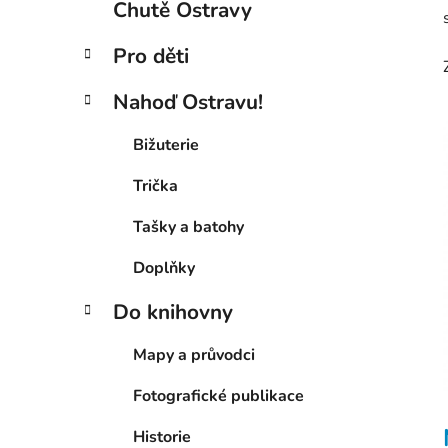
Chutě Ostravy
p
a
Pro děti
n
e
Nahoď Ostravu!
l
Bižuterie
Trička
i
Tašky a batohy
Doplňky
Do knihovny
Mapy a průvodci
Fotografické publikace
Historie