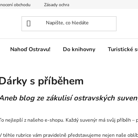
nocení obchodu
Zásady ochrany osobních údajů
Pobočky 
Nahoď Ostravu!
Do knihovny
Turistické 
Dárky s příběhem
Aneb blog ze zákulisí ostravských suven
To nejlepší z našeho e-shopu. Každý suvenýr má svůj příběh – 
V téhle rubrice vám pravidelně představujeme nejen naše oblíbe