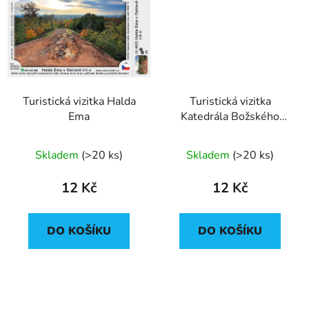
Turistická vizitka Halda
Turistická vizitka
Ema
Katedrála Božského
Spasitele v Ostravě
Skladem
(
>20 ks
)
Skladem
(
>20 ks
)
12 Kč
12 Kč
DO KOŠÍKU
DO KOŠÍKU