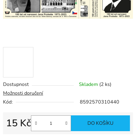
Dostupnost
Skladem
(
2 ks
)
Možnosti doručení
Kód:
8592570310440
15 Kč
DO KOŠÍKU
Měrná cena: