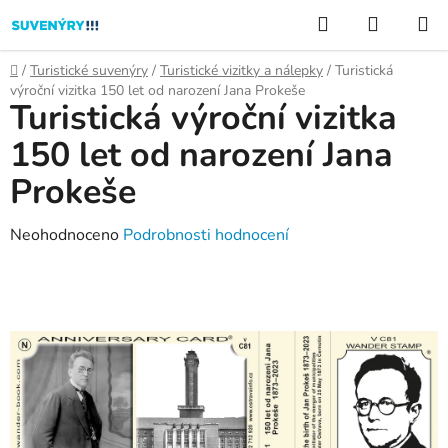
Přejít
Hledat
NÁKUP
na
KOŠÍK
obsah
Domů
/
Turistické suvenýry
/
Turistické vizitky a nálepky
/
Turistická
výroční vizitka 150 let od narození Jana Prokeše
Turistická výroční vizitka
150 let od narození Jana
Prokeše
Průměrné
Neohodnoceno
Podrobnosti hodnocení
hodnocení
produktu
je
0,0
z
5
hvězdiček.