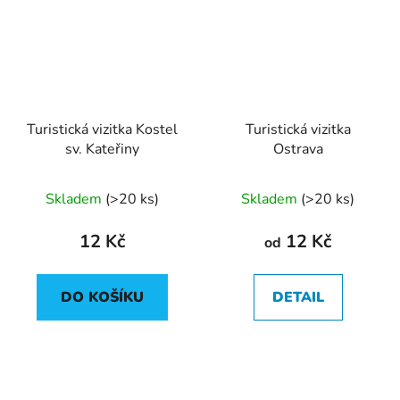
Turistická vizitka Kostel
Turistická vizitka
sv. Kateřiny
Ostrava
Průměrné
Skladem
(
>20 ks
)
Skladem
(
>20 ks
)
hodnocení
produktu
12 Kč
12 Kč
od
je
5,0
DO KOŠÍKU
DETAIL
z
5
hvězdiček.