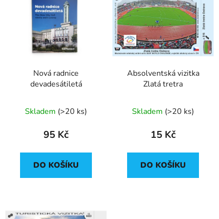
Nová radnice
Absolventská vizitka
devadesátiletá
Zlatá tretra
Skladem
(
>20 ks
)
Skladem
(
>20 ks
)
95 Kč
15 Kč
DO KOŠÍKU
DO KOŠÍKU